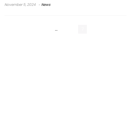
November 5, 2024
News
« Previous Page
1
…
5
6
7
8
9
Next Page »